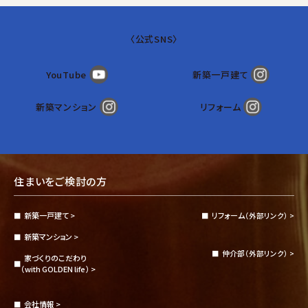
〈
公式SNS
〉
YouTube
新築一戸建て
新築マンション
リフォーム
住まいをご検討の方
新築一戸建て >
リフォーム
（外部リンク） >
新築マンション >
仲介部
（外部リンク） >
家づくりのこだわり
（with GOLDEN life） >
会社情報 >