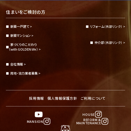
お客様からご提供いただいた個人情報は、以下の目的
で利用させていただきます。
住まいをご検討の方
( 1 )建築請負工事・メンテナンス・施工管理等を適切に
行うため。
新築一戸建て >
リフォーム
（外部リンク） >
( 2 )ご契約物件に関する手続き進捗等を適切に行うた
新築マンション >
め。
仲介部
（外部リンク） >
家づくりのこだわり
( 3 )ご依頼を受けた仲介等に関する業務等を適切に行
（with GOLDEN life） >
うため。
( 4 )マンション販売・契約等に関する業務全般を適切
会社情報 >
に行うため。
用地・協力業者募集 >
( 5 )アフターメンテナンス・リフォーム等のご対応のた
め。
( 6 )住宅・不動産・リフォーム購入資金に関する借入申
採用情報
個人情報保護方針
ご利用について
込み手続き等のご支援のため。
( 7 )各種キャンペーン・アンケート等への応募等に関す
るご連絡のため。
HOUSE
REFORM &
MANSION
( 8 )ご契約物件等に関する火災保険・その他損害保険
MAINTENANCE
契約加入に関する手続きのため。