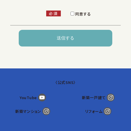
弊社が保有する個人情報
必須
同意する
イワクラゴールデンホーム株式会社(以下｢弊社｣といい
ます)は、個人情報保護法の趣旨を尊重し、(1)利用目的
による制限 (2)適正な取得 (3)正確性の確保 (4)安全
性の確保 （5）透明性の確保等の原則を遵守し、お客様
からご提供いただく個人情報を細心の注意を払って取
扱ってまいります。
取得方法
〈
公式SNS
〉
弊社がお客様から個人情報を取得する場合には、利用
目的を明示しご承諾をいただいたうえその目的達成に
YouTube
新築一戸建て
必要な範囲で取得させていただきます。
新築マンション
リフォーム
利用目的