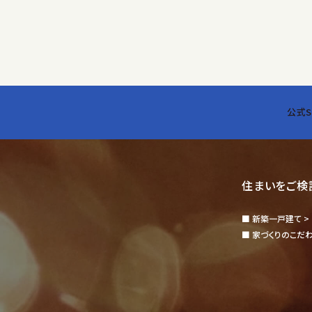
取得方法
弊社がお客様から個人情
得させていただきます。
利用目的
公式S
お客様からご提供いただい
( 1 )建築請負工事・メ
( 2 )ご契約物件に関す
( 3 )ご依頼を受けた仲
住まいをご検
( 4 )マンション販売・
新築一戸建て >
( 5 )アフターメンテナン
家づくりのこだ
( 6 )住宅・不動産・リ
( 7 )各種キャンペーン
( 8 )ご契約物件等に関
( 9 )その他お客様との