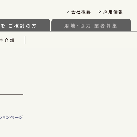
会社概要
採用情報
いを
ご検討の方
用地・協力
業者募集
仲介部
ションページ