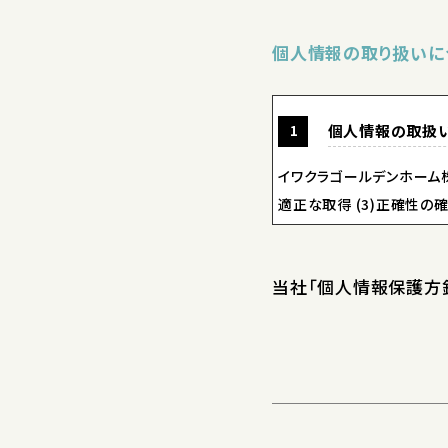
個人情報の取り扱いに
個人情報の取扱
イワクラゴールデンホーム株
適正な取得 (3)正確性の
心の注意を払って取扱って
当社「個人情報保護方針
弊社が保有する
イワクラゴールデンホーム株
適正な取得 (3)正確性の
心の注意を払って取扱って