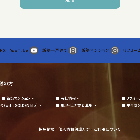
報を取得する場合には、利用目的を明示しご承諾をいただいたうえその
NS
YouTube
新築一戸建て
新築マンション
リフォー
た個人情報は、以下の目的で利用させていただきます。
ンテナンス・施工管理等を適切に行うため。
る手続き進捗等を適切に行うため。
介等に関する業務等を適切に行うため。
討の方
契約等に関する業務全般を適切に行うため。
新築マンション >
会社情報 >
リフォー
ス・リフォーム等のご対応のため。
わり
（with GOLDEN life） >
用地・協力業者募集 >
仲介部
フォーム購入資金に関する借入申込み手続き等のご支援のため。
・アンケート等への応募等に関するご連絡のため。
する火災保険・その他損害保険契約加入に関する手続きのため。
採用情報
個人情報保護方針
ご利用について
ご契約等を適切に履行するために必要な各種手続きのご支援・取次