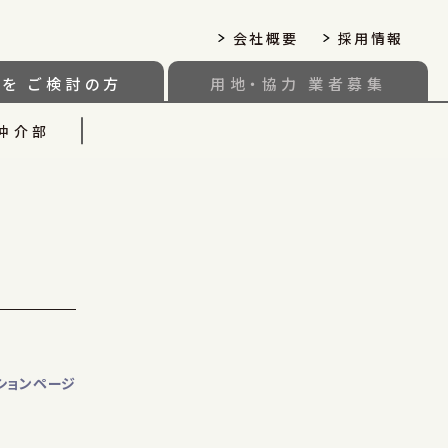
会社概要
採用情報
いを
ご検討の方
用地・協力
業者募集
仲介部
ションページ