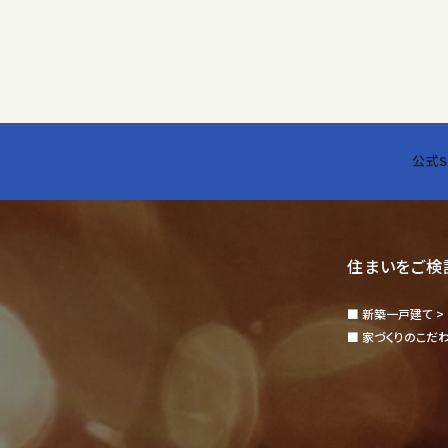
取得方法
弊社がお客様から個人情
得させていただきます。
利用目的
公式S
お客様からご提供いただい
( 1 )建築請負工事・メ
( 2 )ご契約物件に関す
( 3 )ご依頼を受けた仲
住まいをご検
( 4 )マンション販売・
新築一戸建て >
( 5 )アフターメンテナン
家づくりのこだ
( 6 )住宅・不動産・リ
( 7 )各種キャンペーン
( 8 )ご契約物件等に関
( 9 )その他お客様との