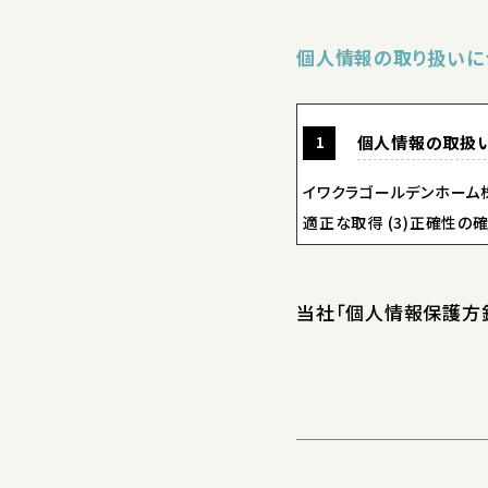
個人情報の取り扱いに
個人情報の取扱
イワクラゴールデンホーム株
適正な取得 (3)正確性の
心の注意を払って取扱って
当社「個人情報保護方針
弊社が保有する
イワクラゴールデンホーム株
適正な取得 (3)正確性の
心の注意を払って取扱って