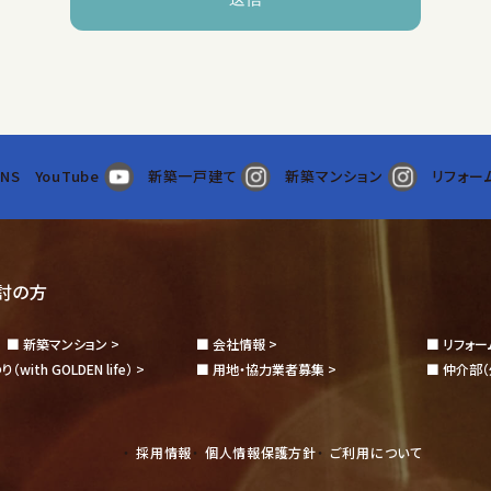
報を取得する場合には、利用目的を明示しご承諾をいただいたうえその
NS
YouTube
新築一戸建て
新築マンション
リフォー
た個人情報は、以下の目的で利用させていただきます。
ンテナンス・施工管理等を適切に行うため。
る手続き進捗等を適切に行うため。
介等に関する業務等を適切に行うため。
討の方
契約等に関する業務全般を適切に行うため。
新築マンション >
会社情報 >
リフォー
ス・リフォーム等のご対応のため。
わり
（with GOLDEN life） >
用地・協力業者募集 >
仲介部
フォーム購入資金に関する借入申込み手続き等のご支援のため。
・アンケート等への応募等に関するご連絡のため。
する火災保険・その他損害保険契約加入に関する手続きのため。
採用情報
個人情報保護方針
ご利用について
ご契約等を適切に履行するために必要な各種手続きのご支援・取次